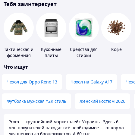
Тебя заинтересует
Тактическая и
Кухонные
Средства для
Кофе
форменная
плиты
стирки
одежда
Что ищут
Чехол для Oppo Reno 13
Чохол на Galaxy A17
Чехо
Футболка мужская Y2K стиль
Женский костюм 2026
Prom — крупнейший маркетплейс Украины. Здесь 6
млн покупателей находят всё необходимое — от корма
для щенков до бронежилетов. А 60 тыс.