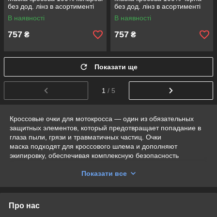
без дод. лінз в асортименті
без дод. лінз в асортименті
В наявності
В наявності
757
757
₴
₴
Показати ще
1
/ 5
Кроссовые очки для мотокросса — один из обязательных
защитных элементов, который предотвращает попадание в
глаза пыли, грязи и травматичных частиц. Очки
маска подходят для кроссового шлема и дополняют
экипировку, обеспечивая комплексную безопасность
водителя. В связи со спецификой кросса участвовать в
Показати все
гонках без защиты глаз возможно только в том случае, если
на шлем установлен визор. Магазин MotoSkarb
предлагает купить профессиональные мотоочки для
кроссового мотоцикла по самой привлекательной цене в
Про нас
Украине.