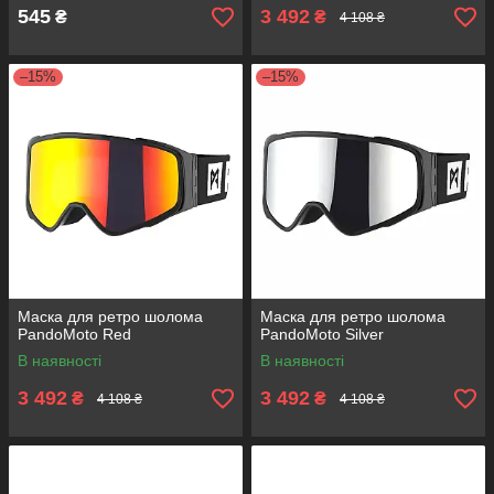
545
3 492
₴
₴
4 108 ₴
–15%
–15%
Маска для ретро шолома
Маска для ретро шолома
PandoMoto Red
PandoMoto Silver
В наявності
В наявності
3 492
3 492
₴
₴
4 108 ₴
4 108 ₴