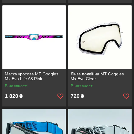
Маска кросова MT Goggles
Лінза подвійна MT Goggles
Mx Evo Life A8 Pink
Mx Evo Clear
В наявності
В наявності
1 820
720
₴
₴