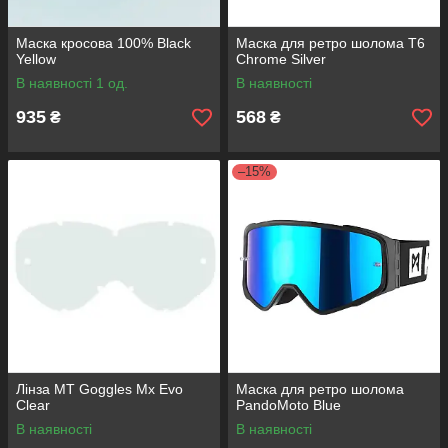
Маска кросова 100% Black
Маска для ретро шолома T6
Yellow
Chrome Silver
В наявності 1 од.
В наявності
935
568
₴
₴
–15%
Лінза MT Goggles Mx Evo
Маска для ретро шолома
Clear
PandoMoto Blue
В наявності
В наявності