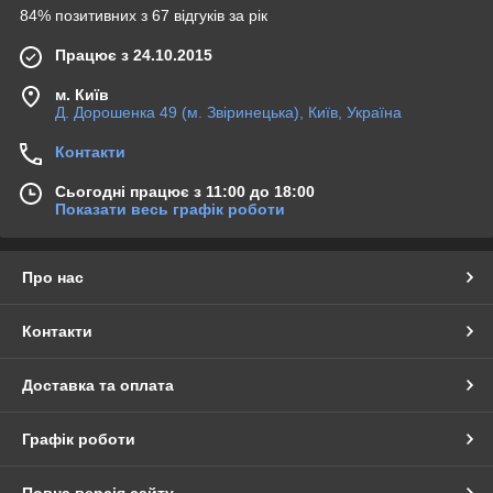
84% позитивних з 67 відгуків за рік
Какими должны быть очки для
Працює з 24.10.2015
мотокросса
м. Київ
Профессиональные очки для мотокросса должны
Д. Дорошенка 49 (м. Звіринецька), Київ, Україна
соответствовать двум основным правилам для езды на
кроссовом мотоцикле:
Контакти
быть комфортными для водителя и подходить по
Сьогодні працює з 11:00 до 18:00
размеру. В сочетании с кроссовым шлемом они
Показати весь графік роботи
должны составлять единое целое. Рекомендуется
ориентироваться на шлем при выборе;
быть полностью безопасными. Мото очки для
Про нас
кроссового шлема должны состоять исключительно из
качественного пластика без возможности риска для
Контакти
глаз и лица при падении или ударе.
Современные мотоциклетные очки для кроссового
Доставка та оплата
мотоцикла позволяют наслаждаться поездкой даже в
экстремальных условиях гонок по бездорожью.
Графік роботи
Как выбрать
профессиональные кроссовые очки
Повна версія сайту