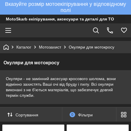
Вказуйте розмір мотоекіпірування у відповідному
полі
MotoSkarb екіпірування, аксесуари та деталі для ТО
Каталог
Мотозахист
Окуляри для мотокросу
Окуляри для мотокросу
Окуляри - не замінний аксесуар кросового шолома, вони
відмінно захистять Ваші очі від бруду і пилу. Всі окуляри
виконані з не б'ються матеріалів, що забезпечує довгий
термін служби.
Сортування
0
Фільтри