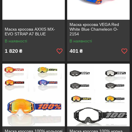
Маска кросова VEGA Red
Маска кросова AXXIS MX-
White Blue Chameleon O-
EVO STRAP A7 BLUE
2154
В наявності
В наявності
1 820
401
₴
₴
Маска кросова 100% кольрові
Маска кросова 100% чорна