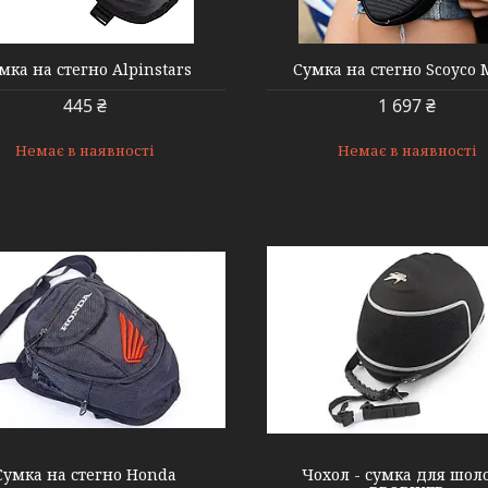
000001914
000001911
мка на стегно Alpinstars
Сумка на стегно Scoyco 
445 ₴
1 697 ₴
Немає в наявності
Немає в наявності
462086199
000003960
Сумка на стегно Honda
Чохол - сумка для шол