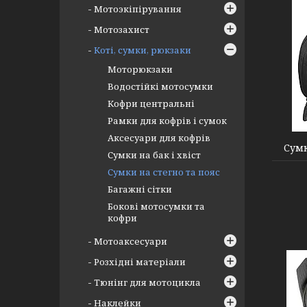
Мотоэкіпірування
Мотозахист
Коті, сумки, рюкзаки
Моторюкзаки
Водостійкі мотосумки
Кофри центральні
000004916
Рамки для кофрів і сумок
Аксесуари для кофрів
Сумк
Сумки на бак і хвіст
Сумки на стегно та пояс
Багажні сітки
Бокові мотосумки та
кофри
Мотоаксесуари
Розхідні матеріали
Тюнінг для мотоцикла
Наклейки