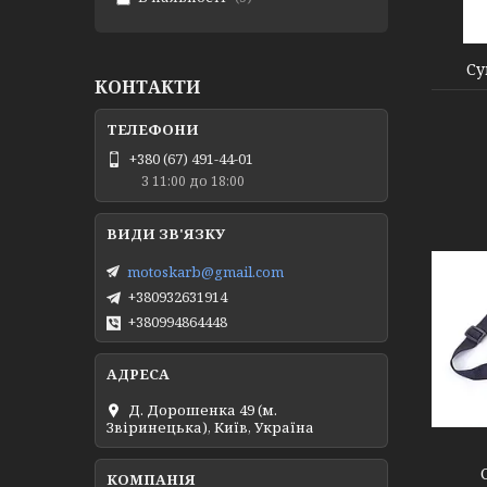
000003151
Су
КОНТАКТИ
+380 (67) 491-44-01
З 11:00 до 18:00
motoskarb@gmail.com
+380932631914
+380994864448
000003152
Д. Дорошенка 49 (м.
Звіринецька), Київ, Україна