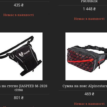
PROBIKER
435 ₴
1 448 ₴
Немає в наявності
Немає в наявності
000003961
000004049
 на стегно JIASPEED M-2828
Сумка на пояс Alpinestar
сітка
469 ₴
801 ₴
Немає в наявності