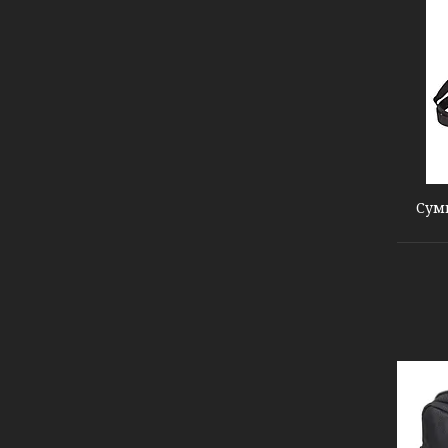
000004502
Сумк