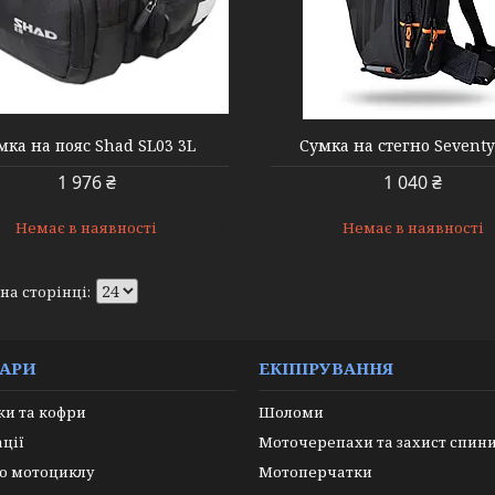
000006264
000006265
мка на пояс Shad SL03 3L
Сумка на стегно Seventy
1 976 ₴
1 040 ₴
Немає в наявності
Немає в наявності
УАРИ
ЕКІПІРУВАННЯ
и та кофри
Шоломи
ації
Моточерепахи та захист спин
о мотоциклу
Мотоперчатки