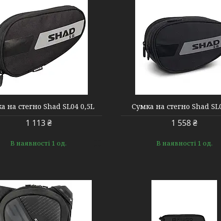
000005024
000005789
а на стегно Shad SL04 0,5L
Сумка на стегно Shad SL
1 113 ₴
1 558 ₴
В наявності 1 од.
В наявності 1 од.