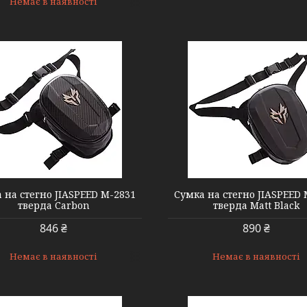
Немає в наявності
000004050
000004220
 на стегно JIASPEED M-2831
Сумка на стегно JIASPEED 
тверда Carbon
тверда Matt Black
846 ₴
890 ₴
Немає в наявності
Немає в наявності