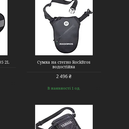
05 2L
Сумка на стегно RockBros
водостійка
2 496 ₴
В наявності 1 од.