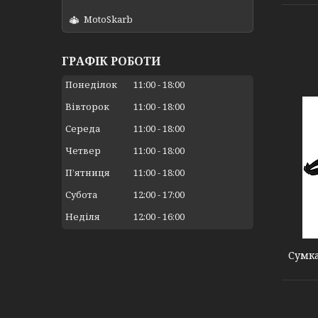
MotoSkarb
ГРАФІК РОБОТИ
Понеділок
11:00
18:00
Вівторок
11:00
18:00
Середа
11:00
18:00
Четвер
11:00
18:00
Пʼятниця
11:00
18:00
Субота
12:00
17:00
000004048
Неділя
12:00
16:00
Сумка