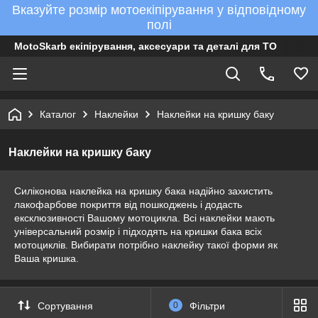
Вказуйте розмір мотоекіпірування у відповідному
полі
MotoSkarb екіпірування, аксесуари та деталі для ТО
Каталог
Наклейки
Наклейки на кришку баку
Наклейки на кришку баку
Силіконова наклейка на кришку бака надійно захистить
лакофарбове покриття від пошкоджень і додасть
ексклюзивності Вашому мотоцикла. Всі наклейки мають
універсальний розмір і підходять на кришки бака всіх
мотоциклів. Вибирати потрібно наклейку такої форми як
Ваша кришка.
Сортування
0
Фільтри