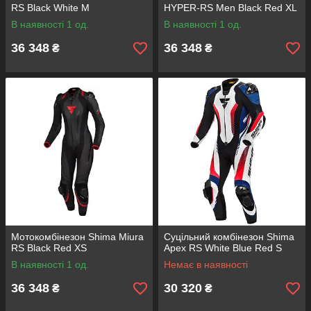
RS Black White M
HYPER-RS Men Black Red XL
В наявності 1 од.
В наявності 1 од.
36 348
36 348
₴
₴
Мотокомбінезон Shima Miura
Суцільний комбінезон Shima
RS Black Red XS
Apex RS White Blue Red S
В наявності 1 од.
Немає в наявності
36 348
30 320
₴
₴