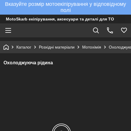
Вказуйте розмір мотоекіпірування у відповідному
полі
MotoSkarb екіпірування, аксесуари та деталі для ТО
Каталог
Розхідні матеріали
Мотохімія
Охолоджую
Охолоджуюча рідина