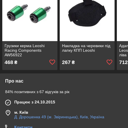
Грузики керма Leoshi
Накладка на черевики під
Адап
Racing Components
лапку КПП Leoshi
Leos
AW56922
ліва
468
267
712
₴
₴
Про нас
84% позитивних з 67 відгуків за рік
Працює з 24.10.2015
м. Київ
Д. Дорошенка 49 (м. Звіринецька), Київ, Україна
Контакти