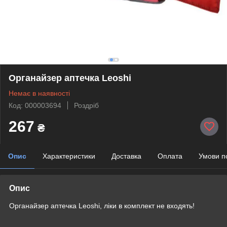
Органайзер аптечка Leoshi
Немає в наявності
Код: 000003694
Роздріб
267
₴
Опис
Характеристики
Доставка
Оплата
Умови п
Опис
Органайзер аптечка Leoshi, ліки в комплект не входять!