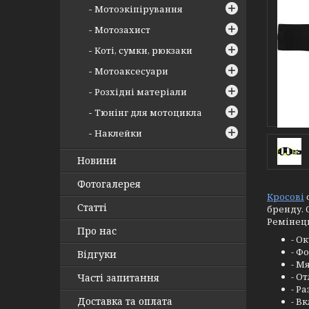
Мотоэкіпірування
Мотозахист
Коті, сумки, рюкзаки
Мотоаксесуари
Розхідні матеріали
Тюнінг для мотоцикла
Наклейки
Новини
Фотогалерея
Кросові
Статті
бренду. 
Ремінець
Про нас
- О
- Ф
Відгуки
- М
- О
Часті запитання
- Р
Доставка та оплата
- В