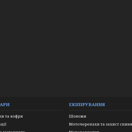
УАРИ
ЕКІПІРУВАННЯ
и та кофри
Шоломи
ації
Моточерепахи та захист спин