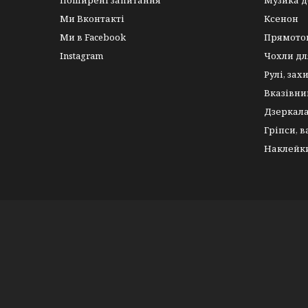
Поширені запитання
Музика д
Ми Вконтакті
Ксенон
Ми в Facebook
Прямото
Instagram
Чохли дл
Рулі, зах
Вказівни
Дзеркал
Гріпси, 
Наклейк