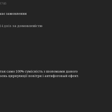
3746
має замовлення
14 днів
за домовленістю
а так само 100% сумісність з шоломами даного
вень циркуляції повітря і антифоговый ефект.