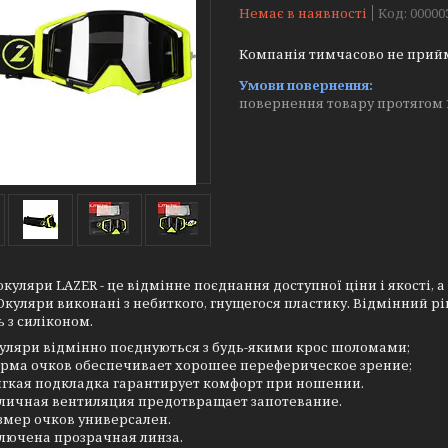
Немає в наявності
Код:
00000
Компанія тимчасово не прий
повернення товару протягом 
окуляри LAZER - це відмінне поєднання доступної ціни і якості, 
Окуляри виконані з небиткого, гнущегося пластику. Відмінний рі
 з силіконом.
куляри відмінно поєднуються з будь-якими крос шоломами;
орма очков обеспечивает хорошее переферическое зрение;
ягкая подкладка гарантирует комфорт при ношении.
тличная вентиляция предотвращает запотевание.
азмер очков универсален.
ключена прозрачная линза.