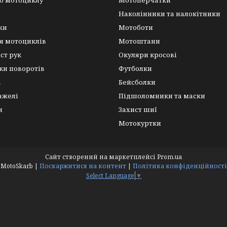
о мотоциклу
Мотоперчатки
Наколінники та налокітники
ки
Мотоботи
я мотоциклів
Мотоштани
ист рук
Окуляри кросові
ки поворотів
Футболки
а
Бейсболки
важелі
Підшоломники та маски
и
Захист шиї
Мотокуртки
Сайт створений на маркетплейсі
Prom.ua
MotoSkarb |
Поскаржитися на контент
|
Політика конфіденційності
Select Language
▼