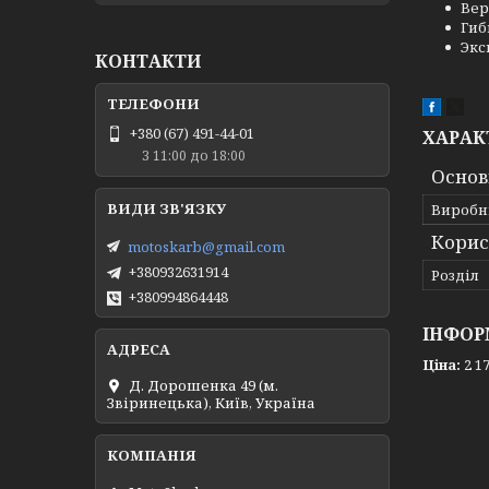
Вер
Гиб
Экс
КОНТАКТИ
+380 (67) 491-44-01
ХАРАК
З 11:00 до 18:00
Основ
Виробн
Корис
motoskarb@gmail.com
+380932631914
Розділ
+380994864448
ІНФОР
Ціна:
2 17
Д. Дорошенка 49 (м.
Звіринецька), Київ, Україна