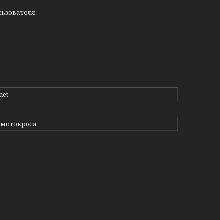
ьзователя.
met
 мотокроса