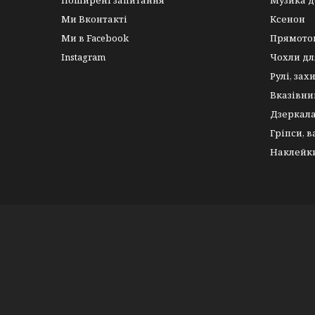
Поширені запитання
Музика д
Ми Вконтакті
Ксенон
Ми в Facebook
Прямото
Instagram
Чохли дл
Рулі, зах
Вказівни
Дзеркал
Гріпси, 
Наклейк