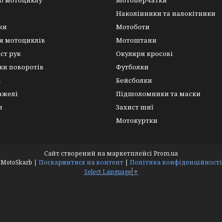
о мотоциклу
Мотоперчатки
Наколінники та налокітники
ки
Мотоботи
я мотоциклів
Мотоштани
ист рук
Окуляри кросові
ки поворотів
Футболки
а
Бейсболки
важелі
Підшоломники та маски
и
Захист шиї
Мотокуртки
Сайт створений на маркетплейсі
Prom.ua
MotoSkarb |
Поскаржитися на контент
|
Політика конфіденційності
Select Language
▼