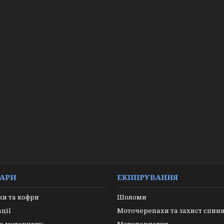
УАРИ
ЕКІПІРУВАННЯ
и та кофри
Шоломи
ації
Моточерепахи та захист спин