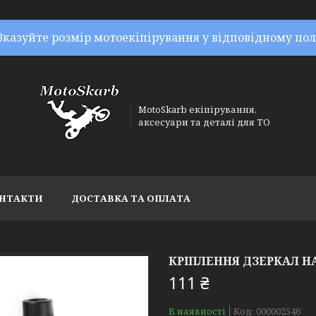
Вказуйте розмір мотоекіпірування у відповідному пол
MotoSkarb екіпірування,
аксесуари та деталі для ТО
НТАКТИ
ДОСТАВКА ТА ОПЛАТА
КРІПЛЕННЯ ДЗЕРКАЛ НА
111 ₴
В наявності
Код:
000002546