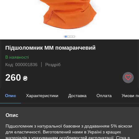
Підшоломник ММ помаранчевий
В наявності
Код: 000001836
Роздріб
260
₴
Опис
Характеристики
Доставка
Оплата
Умови п
Опис
Підшоломник з натуральної бавовни з додаванням 5% віскози
для еластичності. Виготовлений нами в Україні з кращих
матеріалів з урахуванням особливостей експлуатації. Сітка в