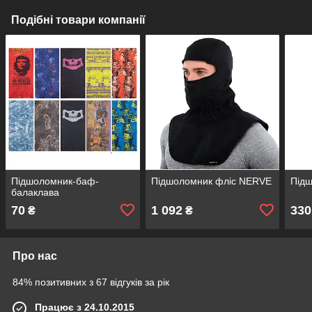
Подібні товари компанії
Підшоломник-баф-
Підшоломник фліс NERVE
Під
балаклава
70
1 092
330
₴
₴
Про нас
84% позитивних з 67 відгуків за рік
Працює з 24.10.2015