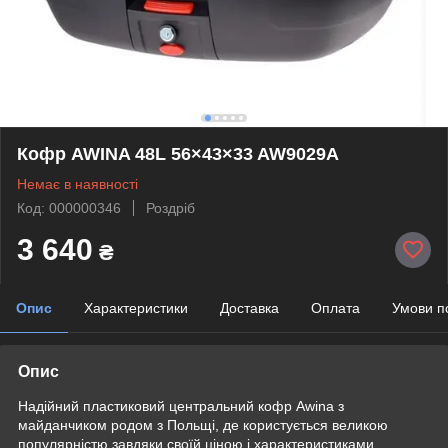
Кофр AWINA 48L 56×43×33 AW9029A
Немає в наявності
Код: 000000346
Роздріб
3 640
₴
Опис
Характеристики
Доставка
Оплата
Умови п
Опис
Надійний пластиковий центральний кофр Awina з
майданчиком родом з Польщі, де користується великою
популярністю завдяки своїй ціною і характеристиками.