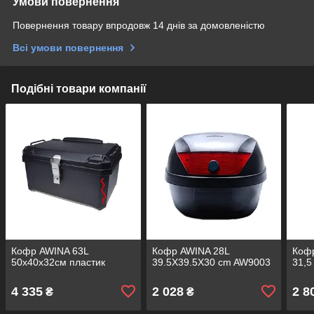
Умови повернення
Повернення товару впродовж 14 днів за домовленістю
Всі умови повернення
Подібні товари компанії
Кофр AWINA 63L
Кофр AWINA 28L
Кофр
50x40x32см пластик
39.5X39.5X30 cm AW9003
31,5
4 335
2 028
2 8
₴
₴