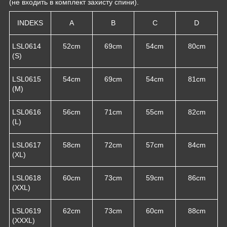
(не входить в комплект захисту спини).
INDEKS
A
B
C
D
LSL0614
52cm
69cm
54cm
80cm
(S)
LSL0615
54cm
69cm
54cm
81cm
(M)
LSL0616
56cm
71cm
55cm
82cm
(L)
LSL0617
58cm
72cm
57cm
84cm
(XL)
LSL0618
60cm
73cm
59cm
86cm
(XXL)
LSL0619
62cm
73cm
60cm
88cm
(XXXL)