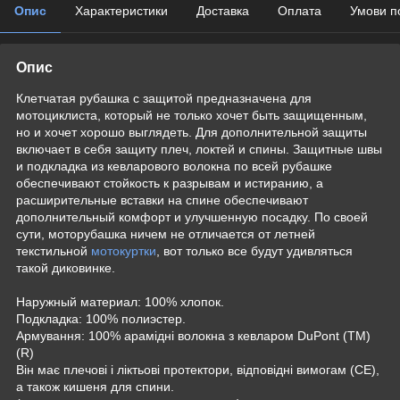
Опис
Характеристики
Доставка
Оплата
Умови п
Опис
Клетчатая рубашка с защитой предназначена для
мотоциклиста, который не только хочет быть защищенным,
но и хочет хорошо выглядеть. Для дополнительной защиты
включает в себя защиту плеч, локтей и спины. Защитные швы
и подкладка из кевларового волокна по всей рубашке
обеспечивают стойкость к разрывам и истиранию, а
расширительные вставки на спине обеспечивают
дополнительный комфорт и улучшенную посадку. По своей
сути, моторубашка ничем не отличается от летней
текстильной
мотокуртки
, вот только все будут удивляться
такой диковинке.
Наружный материал: 100% хлопок.
Подкладка: 100% полиэстер.
Армування: 100% арамідні волокна з кевларом DuPont (TM)
(R)
Він має плечові і ліктьові протектори, відповідні вимогам (CE),
а також кишеня для спини.