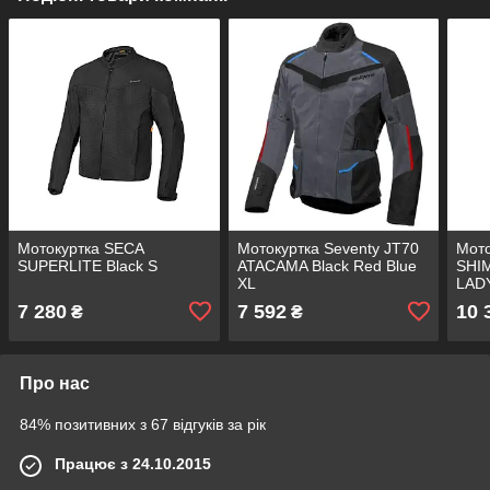
Мотокуртка SECA
Мотокуртка Seventy JT70
Мото
SUPERLITE Black S
ATACAMA Black Red Blue
SHIM
XL
LADY
7 280
7 592
10 
₴
₴
Про нас
84% позитивних з 67 відгуків за рік
Працює з 24.10.2015