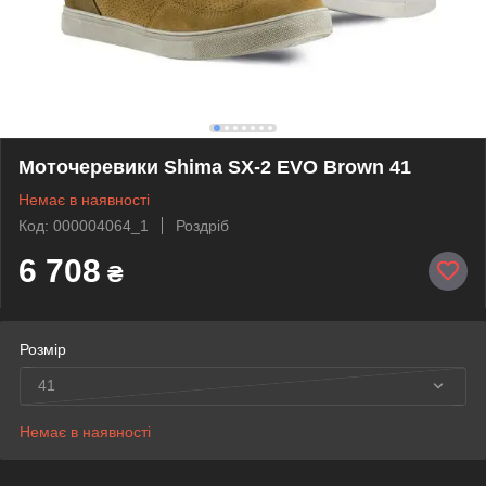
Моточеревики Shima SX-2 EVO Brown 41
Немає в наявності
Код: 000004064_1
Роздріб
6 708
₴
Розмір
41
Немає в наявності