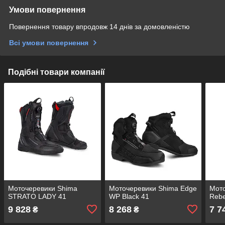
Умови повернення
Повернення товару впродовж 14 днів за домовленістю
Всі умови повернення
Подібні товари компанії
Моточеревики Shima
Моточеревики Shima Edge
Мото
STRATO LADY 41
WP Black 41
Rebe
9 828
8 268
7 7
₴
₴