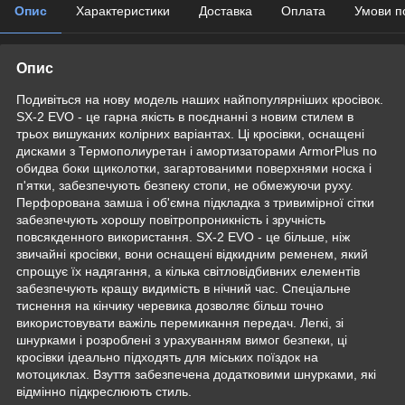
Опис
Характеристики
Доставка
Оплата
Умови п
Опис
Подивіться на нову модель наших найпопулярніших кросівок.
SX-2 EVO - це гарна якість в поєднанні з новим стилем в
трьох вишуканих колірних варіантах. Ці кросівки, оснащені
дисками з Термополиуретан і амортизаторами ArmorPlus по
обидва боки щиколотки, загартованими поверхнями носка і
п'ятки, забезпечують безпеку стопи, не обмежуючи руху.
Перфорована замша і об'ємна підкладка з тривимірної сітки
забезпечують хорошу повітропроникність і зручність
повсякденного використання. SX-2 EVO - це більше, ніж
звичайні кросівки, вони оснащені відкидним ременем, який
спрощує їх надягання, а кілька світловідбивних елементів
забезпечують кращу видимість в нічний час. Спеціальне
тиснення на кінчику черевика дозволяє більш точно
використовувати важіль перемикання передач. Легкі, зі
шнурками і розроблені з урахуванням вимог безпеки, ці
кросівки ідеально підходять для міських поїздок на
мотоциклах. Взуття забезпечена додатковими шнурками, які
відмінно підкреслюють стиль.