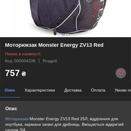
Моторюкзак Monster Energy ZV13 Red
Немає в наявності
Код: 000004338
Роздріб
757
₴
Опис
Характеристики
Доставка
Оплата
Умови п
Опис
Моторюкзак
Monster Energy ZV13 Red 25Л, відділення для
ноутбука, кармани ззовні для дрібниць. Вміщається відкритий
шолом 3/4