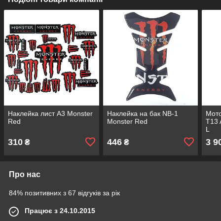
Наклейка лист А3 Monster
Наклейка на бак NB-1
Мото
Red
Monster Red
T13 
L
310
446
3 9
₴
₴
Про нас
84% позитивних з 67 відгуків за рік
Працює з 24.10.2015