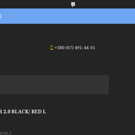
і
+380 (67) 491-44-01
2.0 BLACK/ RED L
4348_3