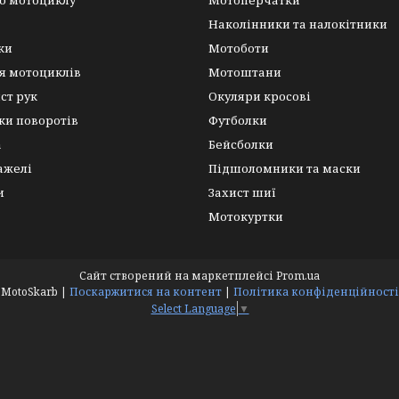
о мотоциклу
Мотоперчатки
Наколінники та налокітники
ки
Мотоботи
я мотоциклів
Мотоштани
ист рук
Окуляри кросові
ки поворотів
Футболки
а
Бейсболки
важелі
Підшоломники та маски
и
Захист шиї
Мотокуртки
Сайт створений на маркетплейсі
Prom.ua
MotoSkarb |
Поскаржитися на контент
|
Політика конфіденційності
Select Language
▼