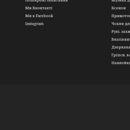
Поширені запитання
Музика д
Ми Вконтакті
Ксенон
Ми в Facebook
Прямото
Instagram
Чохли дл
Рулі, зах
Вказівни
Дзеркал
Гріпси, 
Наклейк