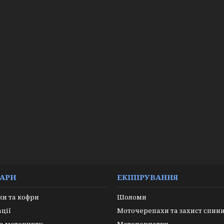
УАРИ
ЕКІПІРУВАННЯ
и та кофри
Шоломи
ації
Моточерепахи та захист спин