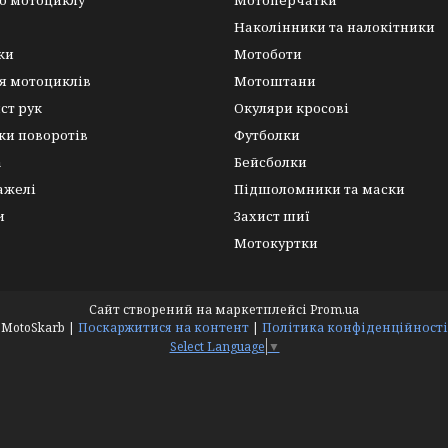
о мотоциклу
Мотоперчатки
Наколінники та налокітники
ки
Мотоботи
я мотоциклів
Мотоштани
ист рук
Окуляри кросові
ки поворотів
Футболки
а
Бейсболки
важелі
Підшоломники та маски
и
Захист шиї
Мотокуртки
Сайт створений на маркетплейсі
Prom.ua
MotoSkarb |
Поскаржитися на контент
|
Політика конфіденційності
Select Language
▼