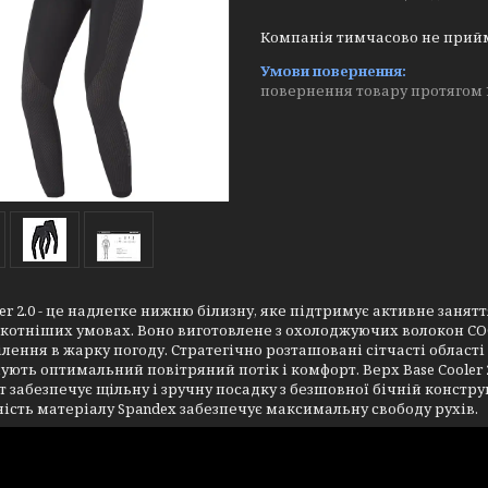
Компанія тимчасово не прий
повернення товару протягом 
ler 2.0 - це надлегке нижню білизну, яке підтримує активне заня
котніших умовах. Воно виготовлене з охолоджуючих волокон CO
лення в жарку погоду. Стратегічно розташовані сітчасті облас
ують оптимальний повітряний потік і комфорт. Верх Base Cooler 
 забезпечує щільну і зручну посадку з безшовної бічній конструк
ість матеріалу Spandex забезпечує максимальну свободу рухів.