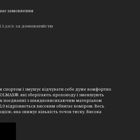
має замовлення
14 днів
за домовленістю
ття спортом і змушує відчувати себе дуже комфортно
OLMAX®, які зберігають прохолоду і зменшують
ті в поєднанні з швидковисихаючим матеріалом
2.0 відрізняється високим облягає коміром. Весь
цією, яка знижує кількість точок тиску. Висока