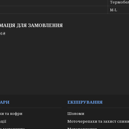
Термобе
M-L
МАЦІЯ ДЛЯ ЗАМОВЛЕННЯ
6 ₴
УАРИ
ЕКІПІРУВАННЯ
и та кофри
Шоломи
ації
Моточерепахи та захист спин