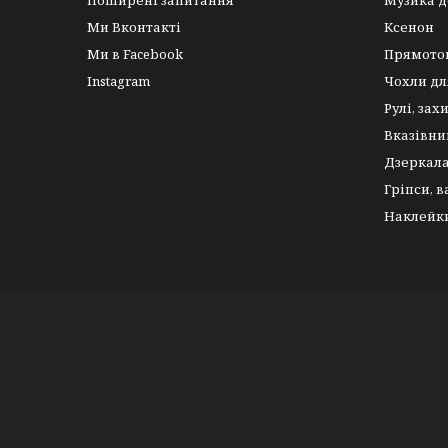
Поширені запитання
Музика д
Ми Вконтакті
Ксенон
Ми в Facebook
Прямото
Instagram
Чохли дл
Рулі, зах
Вказівни
Дзеркал
Гріпси, 
Наклейк