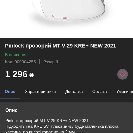
Pinlock прозорий MT-V-29 KRE+ NEW 2021
В наявності
Код: 000004255
Роздріб
1 296
₴
Опис
Характеристики
Доставка
Оплата
Умови п
Опис
Pinlock прозорий MT-V-29 KRE+ NEW 2021
Підходить і на KRE SV, тільки знизу буде маленька плоска
частина, по висоті коротше на 2 мм