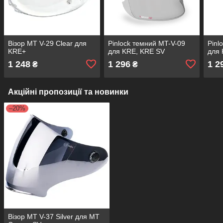
Візор MT V-29 Clear для
Pinlock темний MT-V-09
Pinl
KRE+
для KRE, KRE SV
для 
1 248
1 296
1 2
₴
₴
Акційні пропозиції та новинки
–20%
Візор MT V-37 Silver для MT