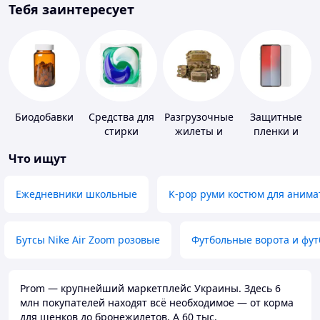
Тебя заинтересует
Биодобавки
Средства для
Разгрузочные
Защитные
стирки
жилеты и
пленки и
плитоноски
стекла для
Что ищут
без плит
портативных
устройств
Ежедневники школьные
K-pop руми костюм для анима
Бутсы Nike Air Zoom розовые
Футбольные ворота и фу
Prom — крупнейший маркетплейс Украины. Здесь 6
млн покупателей находят всё необходимое — от корма
для щенков до бронежилетов. А 60 тыс.