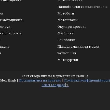
о мотоциклу
Мотоперчатки
Наколінники та налокітники
ки
Мотоботи
я мотоциклів
Мотоштани
ист рук
Окуляри кросові
ки поворотів
Футболки
а
Бейсболки
важелі
Підшоломники та маски
и
Захист шиї
Мотокуртки
Сайт створений на маркетплейсі
Prom.ua
MotoSkarb |
Поскаржитися на контент
|
Політика конфіденційності
Select Language
▼