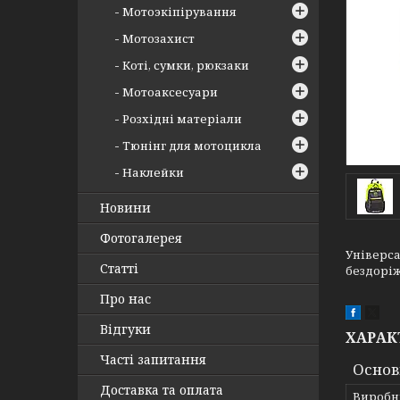
Мотоэкіпірування
Мотозахист
Коті, сумки, рюкзаки
Мотоаксесуари
Розхідні матеріали
Тюнінг для мотоцикла
Наклейки
Новини
Фотогалерея
Універс
Статті
бездоріж
Про нас
Відгуки
ХАРАК
Часті запитання
Основ
Доставка та оплата
Виробн