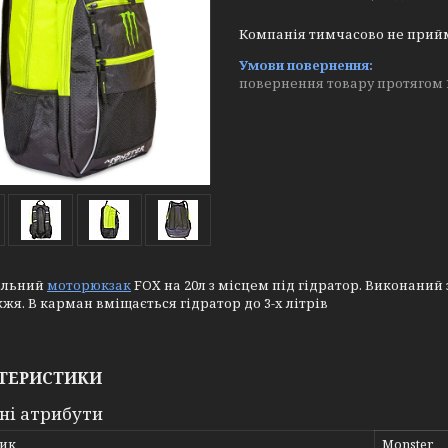
Компанія тимчасово не прий
повернення товару протягом 
альний
моторюкзак
FOX на 20л з місцем під гідратор. Виконаний з
жя. В карман вміщається гідратор до 3-х літрів
ТЕРИСТИКИ
ні атрибути
ик
Monster