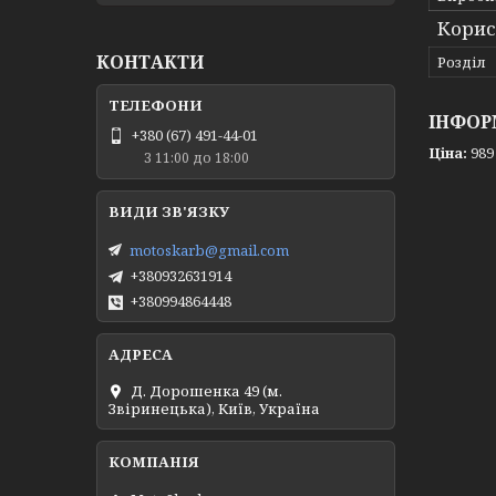
Корис
КОНТАКТИ
Розділ
ІНФОР
+380 (67) 491-44-01
Ціна:
989
З 11:00 до 18:00
motoskarb@gmail.com
+380932631914
+380994864448
Д. Дорошенка 49 (м.
Звіринецька), Київ, Україна