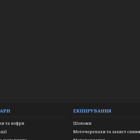
УАРИ
ЕКІПІРУВАННЯ
и та кофри
Шоломи
ації
Моточерепахи та захист спин