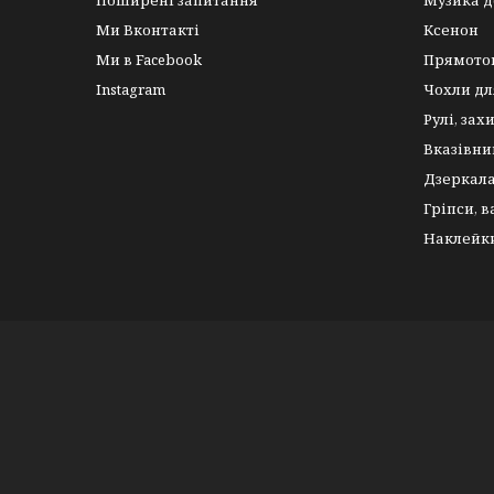
Поширені запитання
Музика д
Ми Вконтакті
Ксенон
Ми в Facebook
Прямото
Instagram
Чохли дл
Рулі, зах
Вказівни
Дзеркал
Гріпси, 
Наклейк