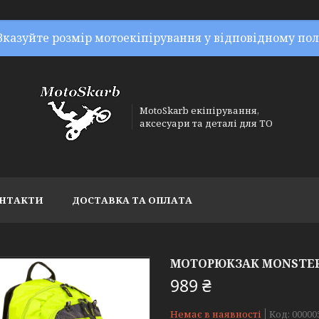
Вказуйте розмір мотоекіпірування у відповідному пол
MotoSkarb екіпірування,
аксесуари та деталі для ТО
НТАКТИ
ДОСТАВКА ТА ОПЛАТА
МОТОРЮКЗАК MONSTER E
989 ₴
Немає в наявності
Код:
00000