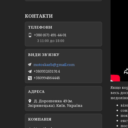
КОНТАКТИ
+380 (67) 491-44-01
З 11:00 до 18:00
motoskarb@gmail.com
+380932631914
+380994864448
Якщо кор
весь дос
недоліки
Д. Дорошенка 49 (м.
віз
Звіринецька), Київ, Україна
сон
пок
екс
пос