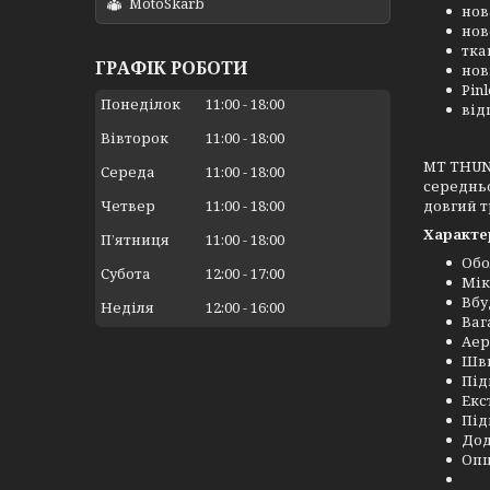
MotoSkarb
нов
нов
тка
ГРАФІК РОБОТИ
нов
Pin
Понеділок
11:00
18:00
від
Вівторок
11:00
18:00
MT THUN
Середа
11:00
18:00
середньо
довгий т
Четвер
11:00
18:00
Характе
Пʼятниця
11:00
18:00
Обо
Субота
12:00
17:00
Мік
Вбу
Неділя
12:00
16:00
Ваг
Аер
Шви
Під
Екс
Під
Дод
Опц