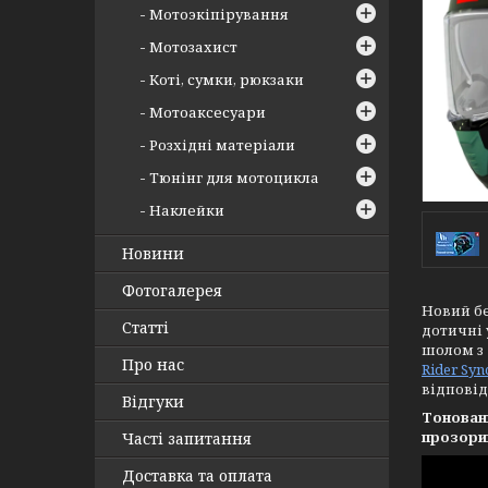
Мотоэкіпірування
Мотозахист
Коті, сумки, рюкзаки
Мотоаксесуари
Розхідні матеріали
Тюнінг для мотоцикла
Наклейки
Новини
Фотогалерея
Новий бе
Статті
дотичні 
шолом з 
Про нас
Rider Syn
відповід
Відгуки
Тонован
прозорий
Часті запитання
Доставка та оплата