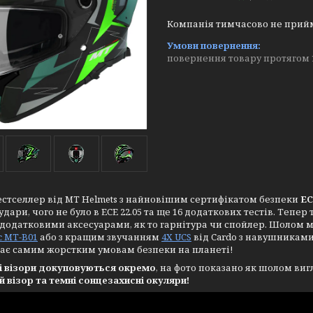
Компанія тимчасово не прий
повернення товару протягом 
стселлер від MT Helmets з найновішим сертифікатом безпеки
EC
удари, чого не було в ECE 22.05 та ще 16 додаткових тестів. Тепе
додатковими аксесуарами, як то гарнітура чи спойлер. Шолом м
c MT-B01
або з кращим звучанням
4X UCS
від Cardo з навушниками
ає самим жорстким умовам безпеки на планеті!
і візори докуповуються окремо
, на фото показано як шолом ви
 візор та темні сонцезахисні окуляри!