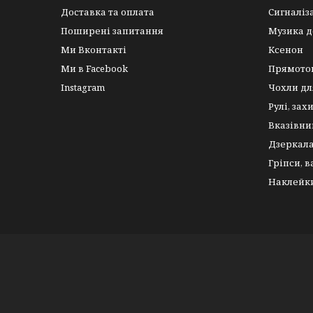
Доставка та оплата
Сигналіз
Поширені запитання
Музика д
Ми Вконтакті
Ксенон
Ми в Facebook
Прямото
Instagram
Чохли дл
Рулі, зах
Вказівни
Дзеркал
Гріпси, 
Наклейк