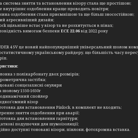
а система зняття та встановлення візору стала ще простішою;
е внутрішнє оздоблення краще проводить повітря;
нина оздоблення стала приємнішою та ще більш зносостійкою;
ий агресивніший дизайн;
lock щільніше встає у візор та не розхитується в пінах;
повідність вимогам безпеки
ECE 22.06
від 2022 року
DER 4 SV це новий найпопулярніший універсальний шолом компа
статистичному українському райдеру, що більшість часу пересув
ріп.
ристики:
лонка з полікарбонату двох розмірів;
рометрична застібка;
довані сонцезахисні окуляри
а шолому 1550-1650г
одинамічний спойлер
дкоз'ємний візор
готовка для встановлення Pinlock, в комплект не входить;
тренне зняття оздоблення при аварії;
готовка для встановлення гарнітури;
аткові подушечки для шумоізоляції;
ійно доступні тоновані візори, пінлоки, фотохромна вставка.