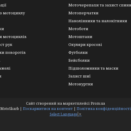
ації
Моточерепахи та захист спин
о мотоциклу
Мотоперчатки
Наколінники та налокітники
ки
Мотоботи
я мотоциклів
Мотоштани
ист рук
Окуляри кросові
ки поворотів
Футболки
а
Бейсболки
важелі
Підшоломники та маски
и
Захист шиї
Мотокуртки
Сайт створений на маркетплейсі
Prom.ua
MotoSkarb |
Поскаржитися на контент
|
Політика конфіденційності
Select Language
▼