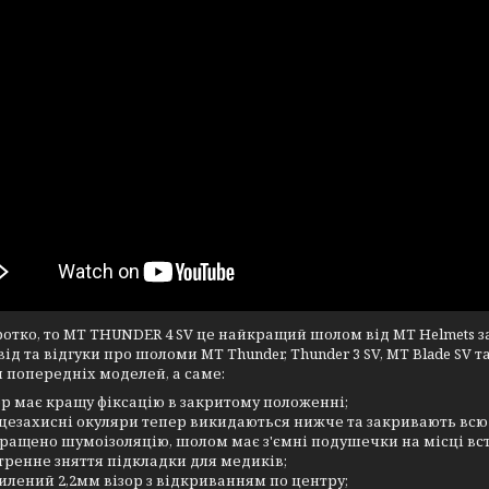
отко, то MT THUNDER 4 SV це найкращий шолом від MT Helmets за
від та відгуки про шоломи MT Thunder, Thunder 3 SV, MT Blade SV та
 попередніх моделей, а саме:
ор має кращу фіксацію в закритому положенні;
цезахисні окуляри тепер викидаються нижче та закривають всю 
ращено шумоізоляцію, шолом має з'ємні подушечки на місці вс
тренне зняття підкладки для медиків;
илений 2,2мм візор з відкриванням по центру;