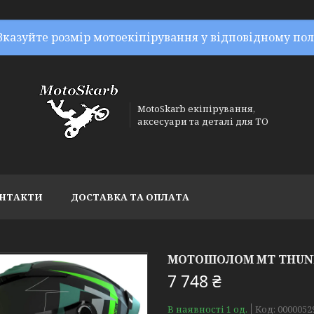
Вказуйте розмір мотоекіпірування у відповідному пол
MotoSkarb екіпірування,
аксесуари та деталі для ТО
НТАКТИ
ДОСТАВКА ТА ОПЛАТА
МОТОШОЛОМ MT THUNDE
7 748 ₴
В наявності 1 од.
Код:
0000052