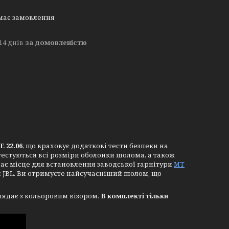
має замовлення
14 днів
за домовленістю
E 22.06
, що враховує додаткові тести безпеки на
р тестуються всі розміри оболонки шолома, а також
ає місце для встановлення заводської гарнітури
MT
 JBL. Ви отримуєте найсучасніший шолом, що
глядає з кольоровим візором.
В комплекті тільки