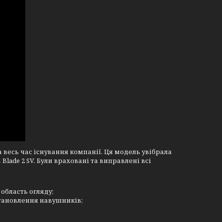
 весь час існування компанії. Ця модель увібрала
 Blade 2 SV. Були враховані та виправлені всі
область огляду;
тановлення навушників;