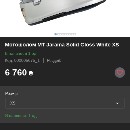
Мотошолом MT Jarama Solid Gloss White XS
В наявності 1 од.
Код: 000005675_1
Роздріб
6 760
₴
Розмір
XS
В наявності 1 од.