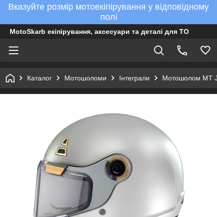
Вказуйте розмір мотоекіпірування у відповідному
полі
MotoSkarb екіпірування, аксесуари та деталі для ТО
Каталог
Мотошоломи
Інтеграли
Мотошолом MT Ja