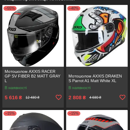
–55%
–40%
Мотошолом AXXIS RACER
GP SV FIBER B2 MATT GRAY
Мотошолом AXXIS DRAKEN
L
S Parrot A1 Matt White XL
В наявності
В наявності
5 616
2 808
₴
₴
12 480 ₴
4 680 ₴
–15%
–15%