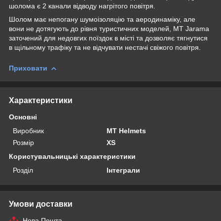
шолома є 2 канали відводу нагрітого повітря.
Шолом має непогану шумоізоляцію та аеродинаміку, але
вони не дотягують до рівня туристичних моделей, MT Jarama
заточений для недовгих поїздок в місті та дозволяє тягнутися
в щільному трафіку та не відчувати нестачі свіжого повітря.
Приховати
Характеристики
Основні
Виробник
MT Helmets
Розмір
XS
Користувальницькі характеристики
Розділ
Інтеграли
Умови доставки
Нова Пошта