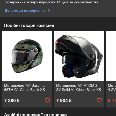
Повернення товару впродовж 14 днів за домовленістю
Всі умови повернення
Подібні товари компанії
Мотошолом MT Jarama
Мотошолом MT ATOM 2
Мот
68TH C1 Gloss Black XS
SV Solid A1 Gloss Black XS
4 SV
7 280
7 904
6 7
₴
₴
Акційні пропозиції та новинки