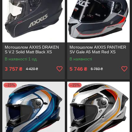
Мотошолом AXXIS DRAKEN
Мотошолом AXXIS PANTHER
S V.2 Solid Matt Black XS
SV Gale A5 Matt Red XS
В наявності 1 од.
В наявності
3 757
5 746
₴
₴
4 420 ₴
6 760 ₴
–15%
–15%