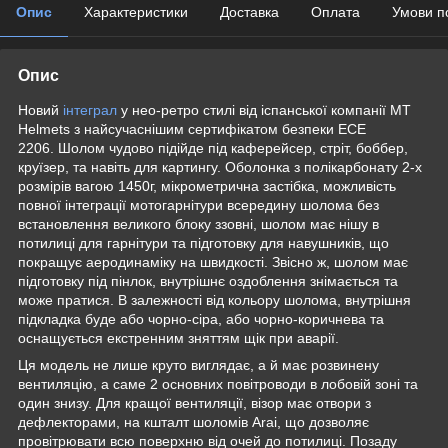
Опис
Характеристики
Доставка
Оплата
Умови п
Опис
Новий
інтеграл
у нео-ретро стилі від іспанcької компанії MT
Helmets з найсучаснішим сертифікатом безпеки ЕСЕ
2206. Шолом чудово підійде під каферейсер, стріт, боббер,
круїзер, та навіть для картингу. Оболонка з полікарбонату 2-х
розмірів вагою 1450г, мікрометрична застібка, можливість
повної інтеграції мотогарнітури всередину шолома без
встановлення великого блоку ззовні, шолом має нішу в
потилиці для гарнітури та підготовку для навушників, що
покращує аеродинаміку на швидкості. Звісно ж, шолом має
підготовку під пінлок, внутрішнє оздоблення знімається та
може пратися. В залежності від кольору шолома, внутрішня
підкладка буде або чорно-сіра, або чорно-коричнева та
оснащується екстренним зняттям щік при аварії.
Ця модель не лише круто виглядає, а й має розвинену
вентиляцію, а саме 2 основних повітроводи в лобовій зоні та
один знизу. Для кращої вентиляції, візор має отвори з
дефлекторами, на кшталт шоломів Arai, що дозволяє
провітрювати всю поверхню від очей до потилиці. Позаду