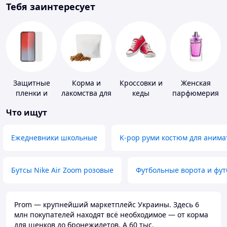
Тебя заинтересует
Защитные
Корма и
Кроссовки и
Женская
пленки и
лакомства для
кеды
парфюмерия
стекла для
домашних
Что ищут
портативных
животных и
устройств
птиц
Ежедневники школьные
K-pop руми костюм для анима
Бутсы Nike Air Zoom розовые
Футбольные ворота и фу
Prom — крупнейший маркетплейс Украины. Здесь 6
млн покупателей находят всё необходимое — от корма
для щенков до бронежилетов. А 60 тыс.