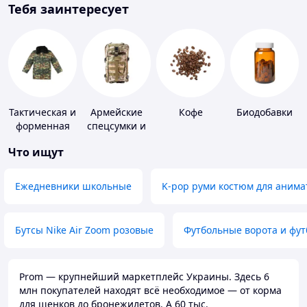
Тебя заинтересует
Тактическая и
Армейские
Кофе
Биодобавки
форменная
спецсумки и
одежда
рюкзаки
Что ищут
Ежедневники школьные
K-pop руми костюм для анима
Бутсы Nike Air Zoom розовые
Футбольные ворота и фу
Prom — крупнейший маркетплейс Украины. Здесь 6
млн покупателей находят всё необходимое — от корма
для щенков до бронежилетов. А 60 тыс.