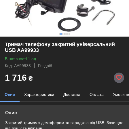
Тримач телефону закритий універсальний
USB AA99933
В наявності 1 од.
Код: AA99933
Роздріб
1 716
₴
Опис
Характеристики
Доставка
Оплата
Умови п
Опис
Закритий тримач з демпфером та зарядкою від USB. Захищає
від дощу та вібрації