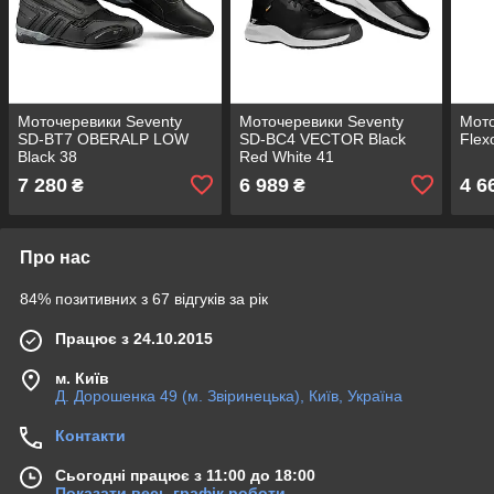
Моточеревики Seventy
Моточеревики Seventy
Мото
SD-BT7 OBERALP LOW
SD-BC4 VECTOR Black
Flex
Black 38
Red White 41
7 280
6 989
4 6
₴
₴
Про нас
84% позитивних з 67 відгуків за рік
Працює з 24.10.2015
м. Київ
Д. Дорошенка 49 (м. Звіринецька), Київ, Україна
Контакти
Сьогодні працює з 11:00 до 18:00
Показати весь графік роботи