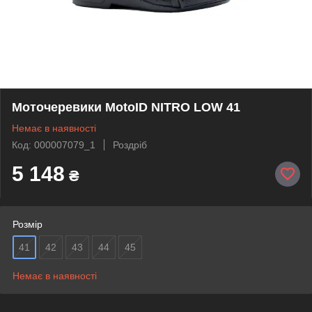
Моточеревики MotoID NITRO LOW 41
Немає в наявності
Код: 000007079_1
Роздріб
5 148
₴
Розмір
41
42
43
44
45
Немає в наявності