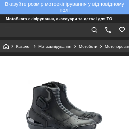
Вказуйте розмір мотоекіпірування у відповідному
полі
MotoSkarb екіпірування, аксесуари та деталі для ТО
Каталог
Мотоэкіпірування
Мотоботи
Моточереви