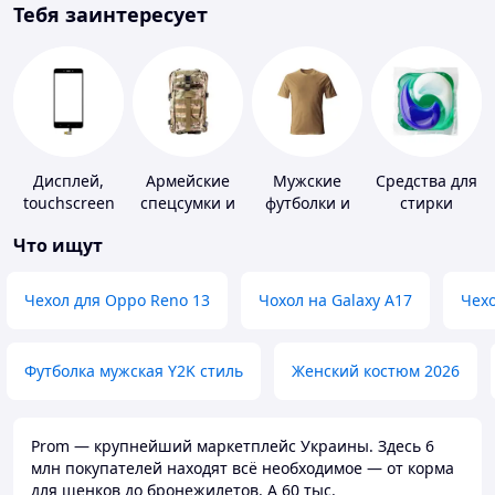
Тебя заинтересует
Дисплей,
Армейские
Мужские
Средства для
touchscreen
спецсумки и
футболки и
стирки
для
рюкзаки
майки
Что ищут
телефонов
Чехол для Oppo Reno 13
Чохол на Galaxy A17
Чехо
Футболка мужская Y2K стиль
Женский костюм 2026
Prom — крупнейший маркетплейс Украины. Здесь 6
млн покупателей находят всё необходимое — от корма
для щенков до бронежилетов. А 60 тыс.