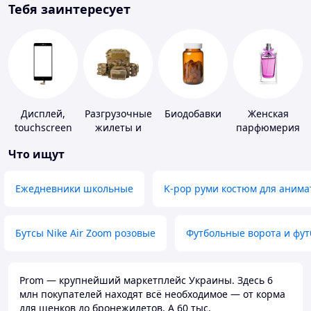
Тебя заинтересует
Дисплей,
Разгрузочные
Биодобавки
Женская
touchscreen
жилеты и
парфюмерия
для
плитоноски
Что ищут
телефонов
без плит
Ежедневники школьные
K-pop руми костюм для анима
Бутсы Nike Air Zoom розовые
Футбольные ворота и фу
Prom — крупнейший маркетплейс Украины. Здесь 6
млн покупателей находят всё необходимое — от корма
для щенков до бронежилетов. А 60 тыс.