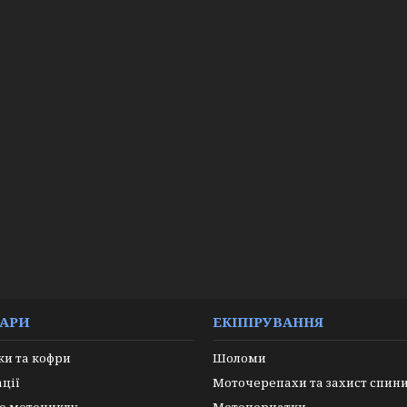
УАРИ
ЕКІПІРУВАННЯ
и та кофри
Шоломи
ації
Моточерепахи та захист спин