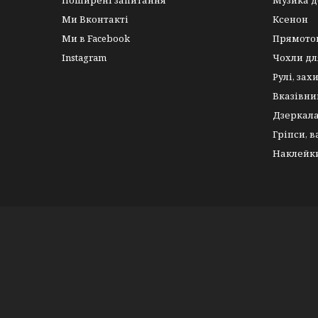
Поширені запитання
Музика д
Ми Вконтакті
Ксенон
Ми в Facebook
Прямото
Instagram
Чохли дл
Рулі, зах
Вказівни
Дзеркал
Гріпси, 
Наклейк