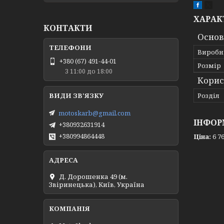
ХАРАК
КОНТАКТИ
Основ
Виробн
+380 (67) 491-44-01
Розмір
З 11:00 до 18:00
Корис
Розділ
motoskarb@gmail.com
ІНФОР
+380932631914
+380994864448
Ціна:
6 76
Д. Дорошенка 49 (м.
Звіринецька), Київ, Україна