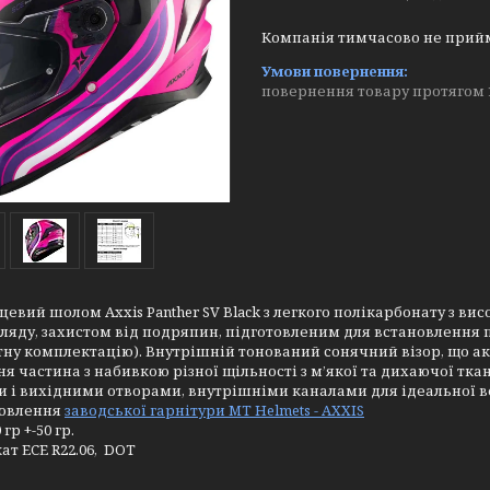
Компанія тимчасово не прий
повернення товару протягом 
евий шолом Axxis Panther SV Black з легкого полікарбонату з в
ляду, захистом від подряпин, підготовленим для встановлення п
ну комплектацію). Внутрішній тонований сонячний візор, що 
я частина з набивкою різної щільності з м’якої та дихаючої тка
 і вихідними отворами, внутрішніми каналами для ідеальної в
новлення
заводської гарнітури MT Helmets - AXXIS
 гр +-50 гр.
ат ECE R22.06, DOT