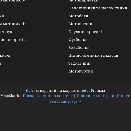
о мотоциклу
Мотоперчатки
Наколінники та налокітники
ки
Мотоботи
я мотоциклів
Мотоштани
ист рук
Окуляри кросові
ки поворотів
Футболки
а
Бейсболки
важелі
Підшоломники та маски
и
Захист шиї
Мотокуртки
Сайт створений на маркетплейсі
Prom.ua
MotoSkarb |
Поскаржитися на контент
|
Політика конфіденційності
Select Language
▼