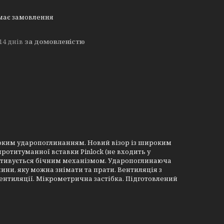
має замовлення
14 днів
за домовленістю
исоким ударопоглинанням. Новий візор із широким
ротитуманної вставки Pinlock (не входить у
активується бічним механізмом. Ударопоглинаюча
нини, яку можна знімати та прати. Вентиляція з
ентиляції. Мікрометрична застібка. Підготовлений