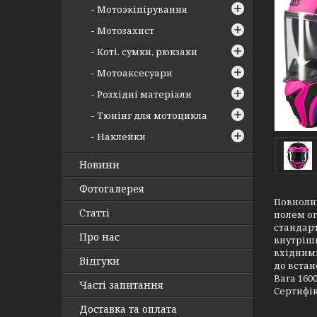
Мотоэкіпірування
Мотозахист
Коті, сумки, рюкзаки
Мотоаксесуари
Розхідні матеріали
Тюнінг для мотоцикла
Наклейки
Новини
Фотогалерея
Повнолиц
Статті
полем ог
стандарт
Про нас
внутрішн
вхідними
Відгуки
до вста
Вага 1600
Часті запитання
Сертифік
Доставка та оплата