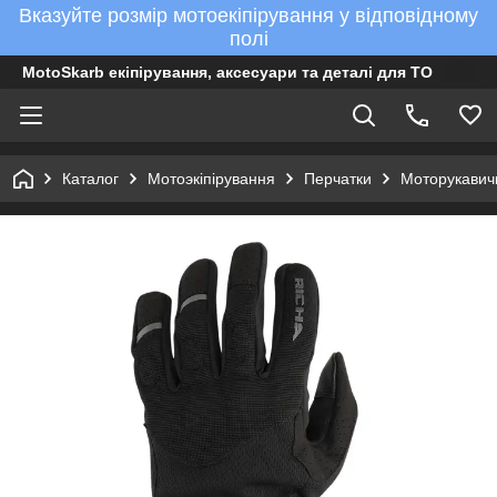
Вказуйте розмір мотоекіпірування у відповідному
полі
MotoSkarb екіпірування, аксесуари та деталі для ТО
Каталог
Мотоэкіпірування
Перчатки
Моторукавичк