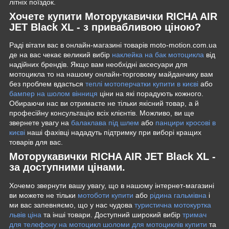
літніх поїздок.
Хочете купити Моторукавички RICHA AIR
JET Black XL - з привабливою ціною?
Раді вітати вас в онлайн-магазині товарів moto-motion.com.ua
де на вас чекає великий вибір
наклейка на бак мотоцикла
від
надійних брендів. Якщо вам необхідні аксесуари для
мотоцикла то на нашому онлайн-торговому майданчику вам
без проблем вдасться
теплі мотоперчатки купити в києві
або
бампер на шолом вінниця
ціни на які порадують кожного.
Обираючи нас ви отримаєте не тільки якісний товар, а й
професійну консультацію всіх клієнтів. Можливо, ви ще
звернете увагу на
балаклава під шлем
або
панцири кросові в
києві
наші фахівці нададуть підтримку при виборі кращих
товарів для вас.
Моторукавички RICHA AIR JET Black XL -
за доступними цінами.
Хочемо звернути вашу увагу, що в нашому інтернет-магазині
ви можете не тільки
мотоботи купити
або
рідина гальмівна
і
ми вас запевняємо, що у нас чудова
туристична мотокуртка
львів ціна
та інші товари. Доступний широкий вибір
тримач
для телефону на мотоцикл
шоломи для мотоциклів купити
та