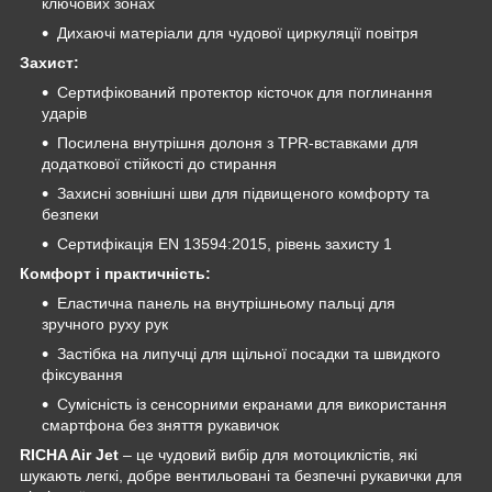
ключових зонах
Дихаючі матеріали для чудової циркуляції повітря
Захист:
Сертифікований протектор кісточок для поглинання
ударів
Посилена внутрішня долоня з TPR-вставками для
додаткової стійкості до стирання
Захисні зовнішні шви для підвищеного комфорту та
безпеки
Сертифікація EN 13594:2015, рівень захисту 1
Комфорт і практичність:
Еластична панель на внутрішньому пальці для
зручного руху рук
Застібка на липучці для щільної посадки та швидкого
фіксування
Сумісність із сенсорними екранами для використання
смартфона без зняття рукавичок
RICHA Air Jet
– це чудовий вибір для мотоциклістів, які
шукають легкі, добре вентильовані та безпечні рукавички для