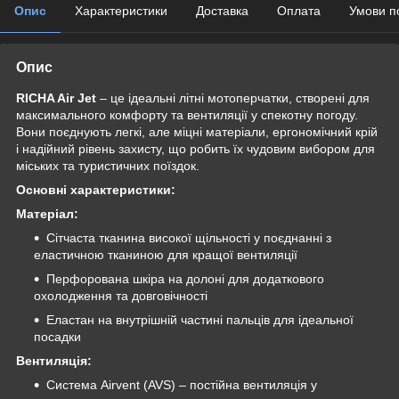
Опис
Характеристики
Доставка
Оплата
Умови п
Опис
RICHA Air Jet
– це ідеальні літні мотоперчатки, створені для
максимального комфорту та вентиляції у спекотну погоду.
Вони поєднують легкі, але міцні матеріали, ергономічний крій
і надійний рівень захисту, що робить їх чудовим вибором для
міських та туристичних поїздок.
Основні характеристики:
Матеріал:
Сітчаста тканина високої щільності у поєднанні з
еластичною тканиною для кращої вентиляції
Перфорована шкіра на долоні для додаткового
охолодження та довговічності
Еластан на внутрішній частині пальців для ідеальної
посадки
Вентиляція:
Система Airvent (AVS) – постійна вентиляція у