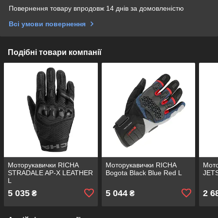
Повернення товару впродовж 14 днів за домовленістю
Всі умови повернення
Подібні товари компанії
Моторукавички RICHA
Моторукавички RICHA
Мото
STRADALE AP-X LEATHER
Bogota Black Blue Red L
JET
L
5 035
5 044
2 6
₴
₴