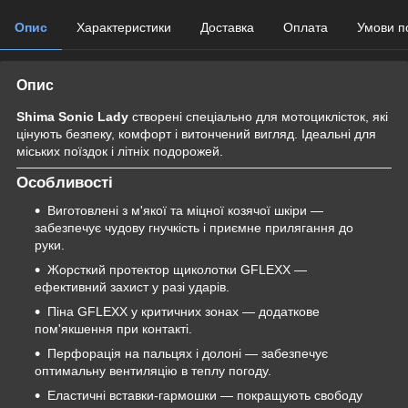
Опис
Характеристики
Доставка
Оплата
Умови п
Опис
Shima Sonic Lady
створені спеціально для мотоциклісток, які
цінують безпеку, комфорт і витончений вигляд. Ідеальні для
міських поїздок і літніх подорожей.
Особливості
Виготовлені з м'якої та міцної козячої шкіри —
забезпечує чудову гнучкість і приємне прилягання до
руки.
Жорсткий протектор щиколотки GFLEXX —
ефективний захист у разі ударів.
Піна GFLEXX у критичних зонах — додаткове
пом'якшення при контакті.
Перфорація на пальцях і долоні — забезпечує
оптимальну вентиляцію в теплу погоду.
Еластичні вставки-гармошки — покращують свободу