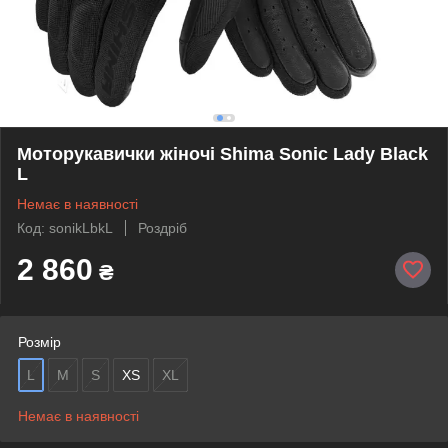
Моторукавички жіночі Shima Sonic Lady Black
L
Немає в наявності
Код: sonikLbkL
Роздріб
2 860
₴
Розмір
L
M
S
XS
XL
Немає в наявності