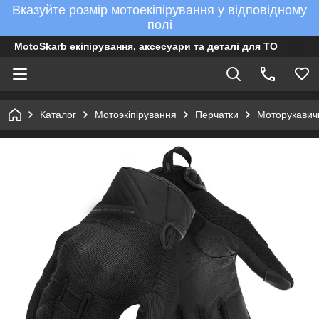
Вказуйте розмір мотоекіпірування у відповідному
полі
MotoSkarb екіпірування, аксесуари та деталі для ТО
Каталог
Мотоэкіпірування
Перчатки
Моторукавичк