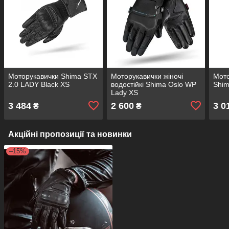
Моторукавички Shima STX
Моторукавички жіночі
Мото
2.0 LADY Black XS
водостійкі Shima Oslo WP
Shim
Lady XS
3 484
2 600
3 0
₴
₴
Акційні пропозиції та новинки
–15%