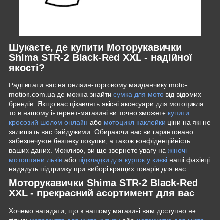
Шукаєте, де купити Моторукавички
Shima STR-2 Black-Red XXL - надійної
якості?
Раді вітати вас на онлайн-торговому майданчику moto-
motion.com.ua де можна знайти
сумка для мото
від відомих
брендів. Якщо вас цікавлять якісні аксесуари для мотоцикла
то в нашому інтернет-магазині ви точно зможете
купити
кросовий шолом онлайн
або
мотоцикл наклейки
ціни на які не
залишать вас байдужими. Обираючи нас ви гарантовано
забезпечуєте безпеку покупки, а також конфіденційність
ваших даних. Можливо, ви ще звернете увагу на
жіночі
мотоштани львів
або
підкладки для курток у києві
наші фахівці
нададуть підтримку при виборі кращих товарів для вас.
Моторукавички Shima STR-2 Black-Red
XXL - прекрасний асортимент для вас
Хочемо нагадати, що в нашому магазині вам доступно не
тільки
мотовзуття для міста купити
або
мотокуртка для міста