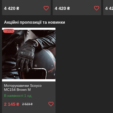
4 420
4 420
4 4
₴
₴
Акційні пропозиції та новинки
–15%
Моторукавички Scoyco
MC154 Brown M
В наявності 1 од.
2 145
₴
2 523 ₴