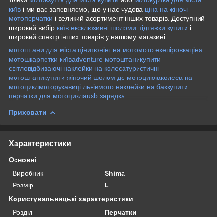
київ
і ми вас запевняємо, що у нас чудова
ціна на жіночі
мотоперчатки
і великий асортимент інших товарів. Доступний
широкий вибір
київ ексклюзивні шоломи
підтяжки купити
і
широкий спектр інших товарів у нашому магазині.
мотоштани для міста ціни
тюнінг на мото
мото екепіровка
ціна
мотошкарпетки київ
adventure мотоштани
купити
світловідбиваючі наклейки на колеса
туристичні
мотоштани
купити жіночий шолом до мотоцикла
колеса на
мотоцикл
моторукавиці львів
мото наклейки на бак
купити
перчатки для мотоцикла
usb зарядка
Приховати
Характеристики
Основні
Виробник
Shima
Розмір
L
Користувальницькі характеристики
Розділ
Перчатки