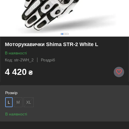
Моторукавички Shima STR-2 White L
В наявності
Код: str-2WH_2
Роздріб
4 420
₴
Розмір
L
M
XL
В наявності