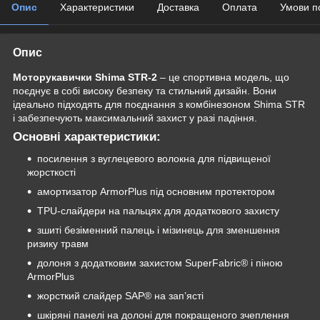
Опис
Характеристики
Доставка
Оплата
Умови п
Опис
Моторукавички Shima STR-2
– це спортивна модель, що
поєднує в собі високу безпеку та стильний дизайн. Вони
ідеально підходять для поєднання з комбінезоном Shima STR
і забезпечують максимальний захист у разі падіння.
Основні характеристики:
посилення з вуглецевого волокна для підвищеної
жорсткості
амортизатор ArmorPlus під основним протектором
TPU-слайдери на пальцях для додаткового захисту
зшиті безіменний палець і мізинець для зменшення
ризику травм
долоня з додатковим захистом SuperFabric® і піною
ArmorPlus
жорсткий слайдер SAP® на зап’ясті
шкіряні панелі на долоні для покращеного зчеплення