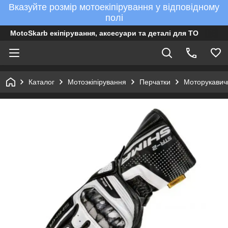
Вказуйте розмір мотоекіпірування у відповідному
полі
MotoSkarb екіпірування, аксесуари та деталі для ТО
Каталог
Мотоэкіпірування
Перчатки
Моторукавич