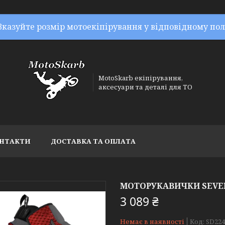
Вказуйте розмір мотоекіпірування у відповідному пол
MotoSkarb екіпірування,
аксесуари та деталі для ТО
НТАКТИ
ДОСТАВКА ТА ОПЛАТА
МОТОРУКАВИЧКИ SEVEN
3 089 ₴
Немає в наявності
Код:
SD224