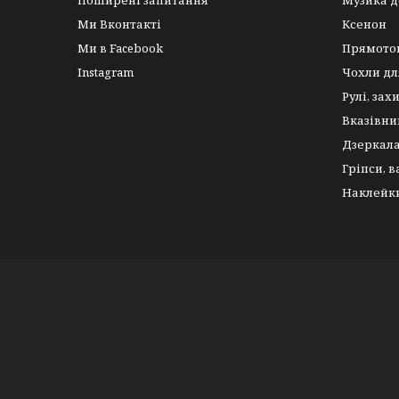
Поширені запитання
Музика д
Ми Вконтакті
Ксенон
Ми в Facebook
Прямото
Instagram
Чохли дл
Рулі, зах
Вказівни
Дзеркал
Гріпси, 
Наклейк