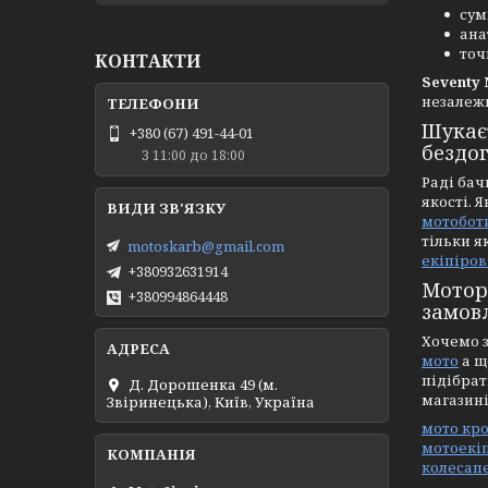
сум
ана
точ
КОНТАКТИ
Seventy 
незалежн
Шукає
+380 (67) 491-44-01
бездог
З 11:00 до 18:00
Раді бач
якості. 
мотобот
тільки я
motoskarb@gmail.com
екіпіров
+380932631914
Мотор
+380994864448
замов
Хочемо з
мото
а щ
підібра
Д. Дорошенка 49 (м.
магазині
Звіринецька), Київ, Україна
мото кро
мотоекі
колеса
п