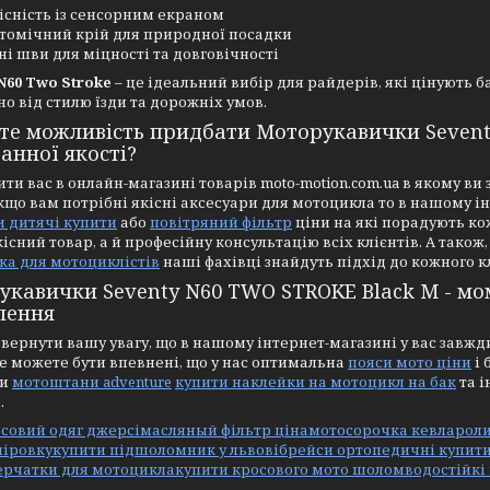
існість із сенсорним екраном
томічний крій для природної посадки
ні шви для міцності та довговічності
N60 Two Stroke
– це ідеальний вибір для райдерів, які цінують 
о від стилю їзди та дорожніх умов.
те можливість придбати Моторукавички Sevent
анної якості?
ити вас в онлайн-магазині товарів moto-motion.com.ua в якому в
Якщо вам потрібні якісні аксесуари для мотоцикла то в нашому і
и дитячі купити
або
повітряний фільтр
ціни на які порадують ко
кісний товар, а й професійну консультацію всіх клієнтів. А також
ка для мотоциклістів
наші фахівці знайдуть підхід до кожного к
укавички Seventy N60 TWO STROKE Black M - м
лення
вернути вашу увагу, що в нашому інтернет-магазині у вас завжд
е можете бути впевнені, що у нас оптимальна
пояси мото ціни
і 
ти
мотоштани adventure
купити наклейки на мотоцикл на бак
та і
.
совий одяг джерсі
масляный фільтр ціна
мотосорочка кевлар
ол
піровку
купити підшоломник у львові
брейси ортопедичні купит
ерчатки для мотоцикла
купити кросового мото шолом
водостійкі