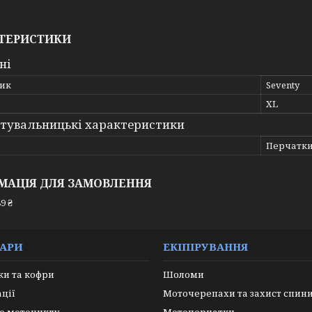
ТЕРИСТИКИ
ні
ик
Seventy
XL
тувальницькі характеристики
Перчатк
МАЦІЯ ДЛЯ ЗАМОВЛЕННЯ
9 ₴
УАРИ
ЕКІПІРУВАННЯ
и та кофри
Шоломи
ації
Моточерепахи та захист спин