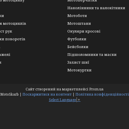
о мотоциклу
Мотоперчатки
Наколінники та налокітники
ки
Мотоботи
я мотоциклів
Мотоштани
ист рук
Окуляри кросові
ки поворотів
Футболки
а
Бейсболки
важелі
Підшоломники та маски
и
Захист шиї
Мотокуртки
Сайт створений на маркетплейсі
Prom.ua
MotoSkarb |
Поскаржитися на контент
|
Політика конфіденційності
Select Language
▼