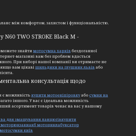
баланс між комфортом, захистом і функціональністю,
y N60 TWO STROKE Black M -
и зможете знайти
мотосумка харків
бездоганної
нтернет-магазині вам без проблем вдасться
жного. При виборі нашої компанії ви отримаєте не
, якщо вам цікаві
шильдики на глушник львів
або
лієнта.
оментальна консультація щодо
и є можливість
купити мотоекіпіровку
або
сумки на
багато іншого. У вас є ідеальна можливість
нший асортимент товарів чекає на вас у нашому
ива для змащування ланцюгів
купити
и
моторюкзаки
акб мотоцикла
буксатор
 мотосумки київ