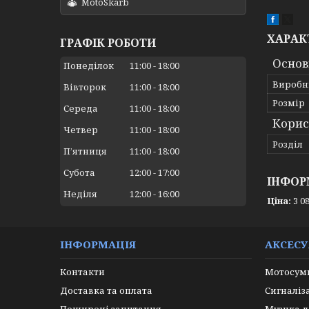
MotoSkarb
ХАРАК
ГРАФІК РОБОТИ
Основ
Понеділок
11:00
18:00
Виробн
Вівторок
11:00
18:00
Розмір
Середа
11:00
18:00
Корис
Четвер
11:00
18:00
Розділ
Пʼятниця
11:00
18:00
Субота
12:00
17:00
ІНФОР
Неділя
12:00
16:00
Ціна:
3 08
ІНФОРМАЦІЯ
АКСЕС
Контакти
Мотосумк
Доставка та оплата
Сигналіз