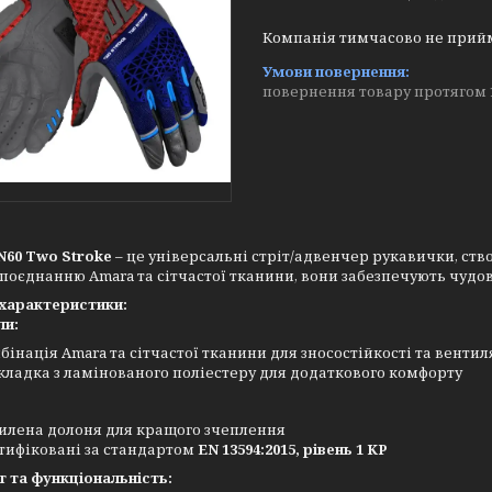
Компанія тимчасово не прий
повернення товару протягом 
N60 Two Stroke
– це універсальні стріт/адвенчер рукавички, ство
поєднанню Amara та сітчастої тканини, вони забезпечують чудову
 характеристики:
ли:
бінація Amara та сітчастої тканини для зносостійкості та вентил
кладка з ламінованого поліестеру для додаткового комфорту
илена долоня для кращого зчеплення
тифіковані за стандартом
EN 13594:2015, рівень 1 KP
 та функціональність: