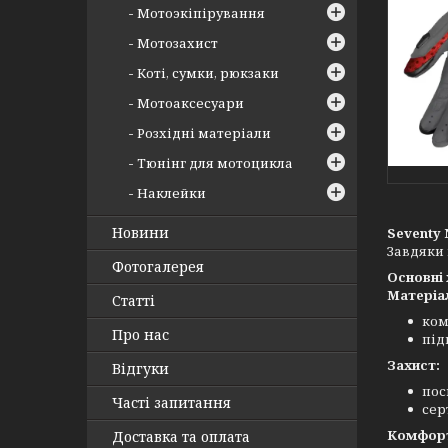
Мотоэкіпірування
Мотозахист
Коті, сумки, рюкзаки
Мотоаксесуари
Розхідні матеріали
Тюнінг для мотоцикла
Наклейки
Новини
Seventy 
Завдяки 
Фотогалерея
Основні
Матеріа
Статті
ком
Про нас
під
Захист:
Відгуки
пос
Часті запитання
сер
Комфорт
Доставка та оплата