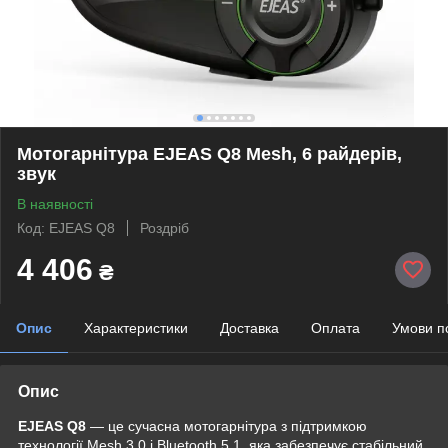
Мотогарнітура EJEAS Q8 Mesh, 6 райдерів,
звук
В наявності
Код: EJEAS Q8
Роздріб
4 406
₴
Опис
Характеристики
Доставка
Оплата
Умови п
Опис
EJEAS Q8
— це сучасна мотогарнітура з підтримкою
технології Mesh 3.0 і Bluetooth 5.1, яка забезпечує стабільний