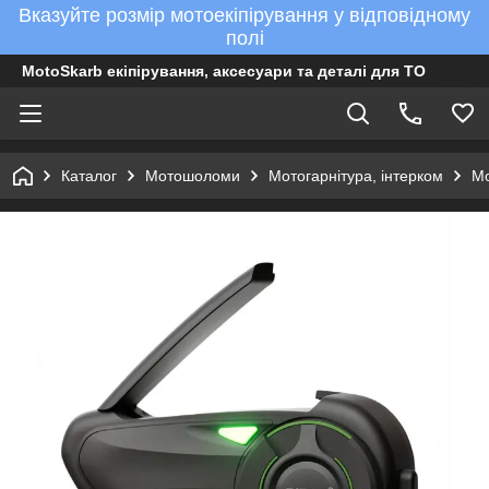
Вказуйте розмір мотоекіпірування у відповідному
полі
MotoSkarb екіпірування, аксесуари та деталі для ТО
Каталог
Мотошоломи
Мотогарнітура, інтерком
Мо