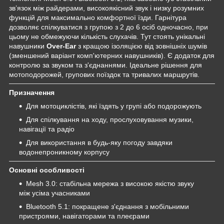
зв’язок між райдерами, високоякісний звук і низку розумних
функцій для максимально комфортної їзди. Гарнітура
дозволяє спілкуватися з групою з 2 до 6 осіб одночасно, при
цьому не обмежуючи кількість слухачів. Тут стоять унікальні
навушники
Over-Ear
з кращою ізоляцією від зовнішніх шумів
(зменшений варіант комп'ютерних навушників). Є додаток для
контролю за звуком та з'єднаннями. Ідеальне рішення для
мотоподорожей, групових поїздок та тривалих маршрутів.
Призначення
Для мотоциклістів, які їздять у групі або подорожують
Для спілкування на ходу, прослуховування музики,
навігації та радіо
Для використання в будь-яку погоду завдяки
водонепроникному корпусу
Основні особливості
Mesh 3.0: стабільна мережа з високою якістю звуку
між усіма учасниками
Bluetooth 5.1: покращене з'єднання з мобільними
пристроями, навігаторами та плеєрами