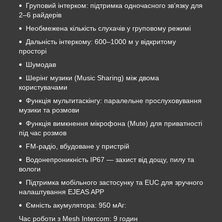
Груповий інтерком: підтримка одночасного зв’язку для
2–6 райдерів
Необмежена кількість слухачів у груповому режимі
Дальність інтеркому: 600–1000 м у відкритому
просторі
Шумодав
Шерінг музики (Music Sharing) між двома
користувачами
Функція мультитаскінгу: паралельне прослуховування
музики та розмови
Функція вимкнення мікрофона (Mute) для приватності
під час розмов
FM-радіо, вбудоване у пристрій
Водонепроникність IP67 — захист від дощу, пилу та
вологи
Підтримка мобільного застосунку та EUC для зручного
налаштування EJEAS APP
Ємність акумулятора: 950 мАг:
Час роботи з Mesh Intercom: 9 годин