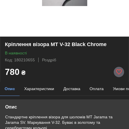
Кріплення візора MT V-32 Black Chrome
В наявності
Код: 180210655
Роздріб
780
₴
Опис
Характеристики
Доставка
Оплата
Умови п
Опис
Стандартне кріплення візора для шоломів MT Jarama та
Jarama SV. Маркування V-32. Буває в золотому та
серебристому кольорі