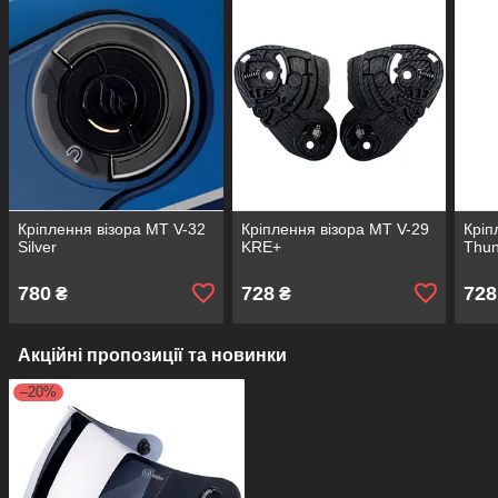
Кріплення візора MT V-32
Кріплення візора MT V-29
Кріп
Silver
KRE+
Thun
780
728
728
₴
₴
Акційні пропозиції та новинки
–20%